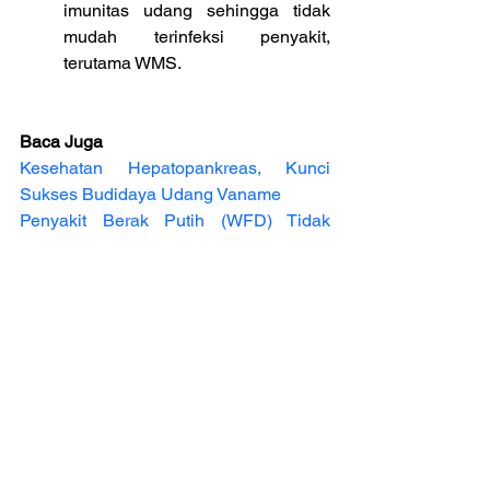
imunitas udang sehingga tidak 
mudah terinfeksi penyakit, 
terutama WMS.
Baca Juga
Kesehatan Hepatopankreas, Kunci 
Sukses Budidaya Udang Vaname
Penyakit Berak Putih (WFD) Tidak 
Hanya Disebabkan oleh Satu Patogen
Waspada Defisiensi Kalium pada 
Tambak Udang
Ilmu Pengetahuan
Info Budidaya Ikan