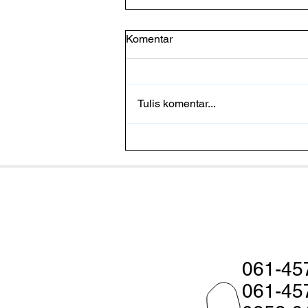
Komentar
Tulis komentar...
Pakan Fermentasi Baik Untuk
Udang? Ketahui Faktanya
061-45
061-45