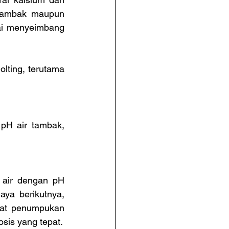
 tambak maupun 
ai menyeimbang 
ting, terutama 
H air tambak, 
air dengan pH 
ya berikutnya, 
bat penumpukan 
sis yang tepat.