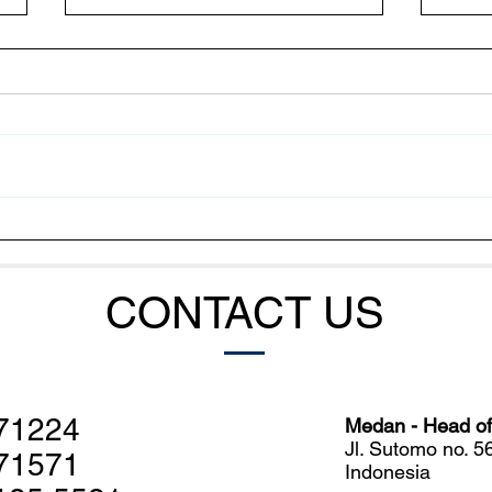
Cara Bakteri Mengatur
Meng
Serangan Massal terhadap
Udan
Udang
Sist
CONTACT US
71224
Medan - Head off
Jl. Sutomo no. 
71571
Indonesia