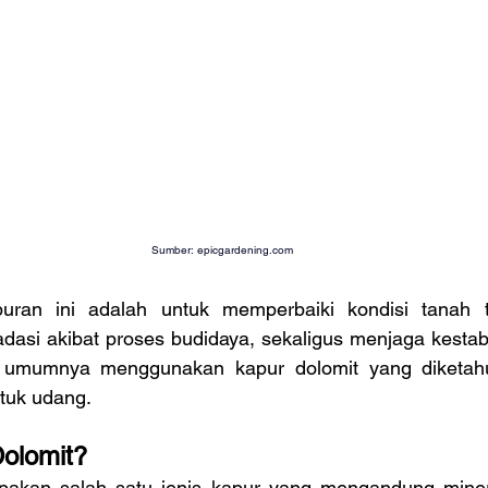
Sumber: 
epicgardening.com
uran ini adalah untuk memperbaiki kondisi tanah t
asi akibat proses budidaya, sekaligus menjaga kestabila
i umumnya menggunakan kapur dolomit yang diketah
ntuk udang.
Dolomit?
pakan salah satu jenis kapur yang mengandung miner