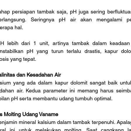
hap persiapan tambak saja, pH juga sering berfluktuasi
erlangsung. Seringnya pH air akan mengalami pe
erapa hal.
H lebih dari 1 unit, artinya tambak dalam keadaan 
tabilkan pH yang turun terlalu drastis, kapur dolo
sis yang tepat.
alinitas dan Kesadahan Air
ium yang ada dalam kapur dolomit sangat baik untuk
adahan air. Kedua parameter ini memang harus seimba
bilan pH serta membantu udang tumbuh optimal.
s Molting Udang Vaname
jamin mineral kalsium dalam tambak terpenuhi. Apalag
al ini untuk melakukan molting. Saat cangkang l