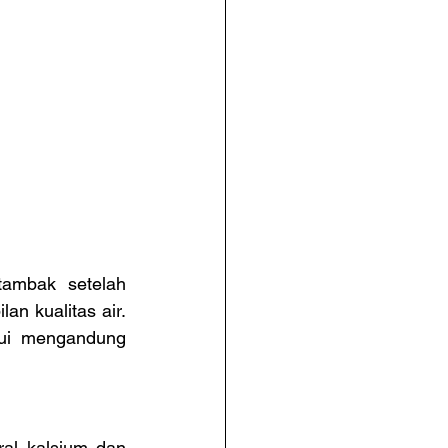
ambak setelah 
n kualitas air. 
ui mengandung 
al kalsium dan 