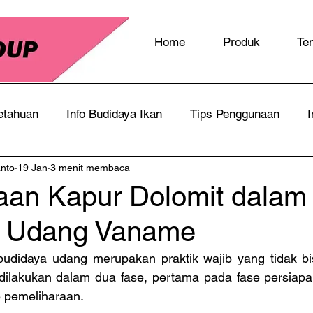
Home
Produk
Te
etahuan
Info Budidaya Ikan
Tips Penggunaan
I
anto
19 Jan
3 menit membaca
an Kapur Dolomit dalam
a Udang Vaname
didaya udang merupakan praktik wajib yang tidak bisa
dilakukan dalam dua fase, pertama pada fase persiapa
 pemeliharaan.