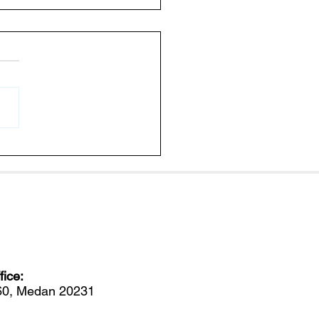
endalikan Penyakit
g dengan Memutus
em Komunikasi Bakteri
ice:
560, Medan 20231