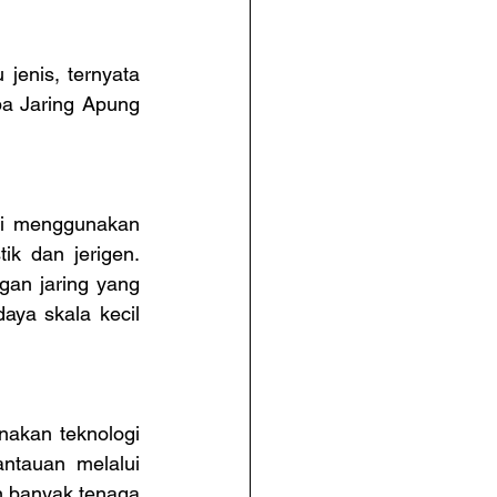
enis, ternyata 
a Jaring Apung 
ti menggunakan 
k dan jerigen. 
an jaring yang 
ya skala kecil 
akan teknologi 
ntauan melalui 
 banyak tenaga 