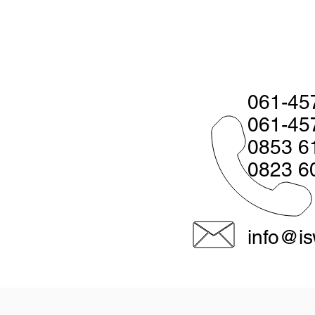
061-45
061-45
0853 6
0823 6
info@is