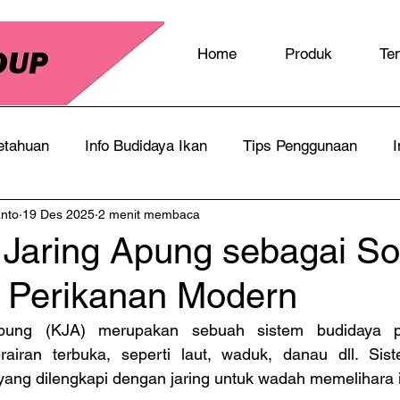
Home
Produk
Te
etahuan
Info Budidaya Ikan
Tips Penggunaan
I
anto
19 Des 2025
2 menit membaca
Jaring Apung sebagai So
 Perikanan Modern
pung (KJA) merupakan sebuah sistem budidaya pe
airan terbuka, seperti laut, waduk, danau dll. Siste
 yang dilengkapi dengan jaring untuk wadah memelihara 