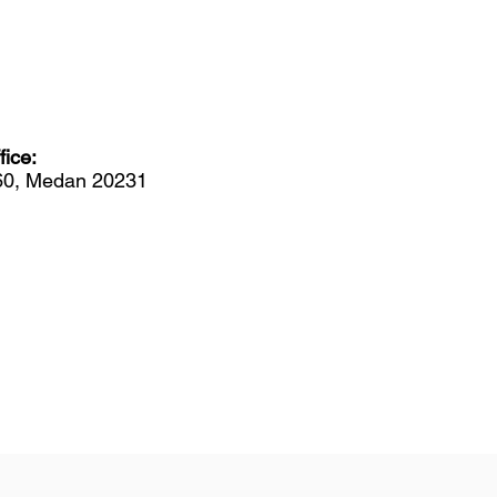
em Komunikasi Bakteri
ice:
560, Medan 20231