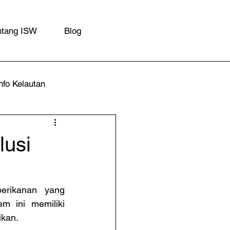
ntang ISW
Blog
nfo Kelautan
lusi
rikanan yang 
m ini memiliki 
ikan.