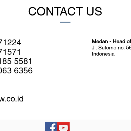
Udang
Sist
CONTACT US
71224
Medan - Head off
Jl. Sutomo no. 
71571
Indonesia
185 5581
063 6356
w.co.id