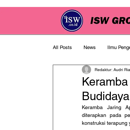
All Posts
News
Ilmu Peng
Redaktur: Audri Ri
Info Perkebunan
Keramba 
Budidaya
Keramba Jaring A
diterapkan pada per
konstruksi terapung