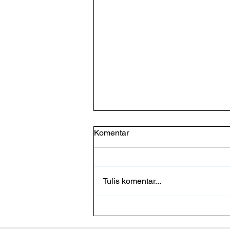
Komentar
Tulis komentar...
Pakan Fermentasi Baik Untuk
Udang? Ketahui Faktanya