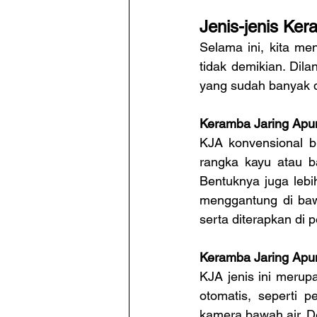
Jenis-jenis Ke
Selama ini, kita me
tidak demikian. Dilan
yang sudah banyak d
Keramba Jaring Apu
KJA konvensional b
rangka kayu atau b
Bentuknya juga lebi
menggantung di bawa
serta diterapkan di 
Keramba Jaring Apu
KJA jenis ini meru
otomatis, seperti p
kamera bawah air. D