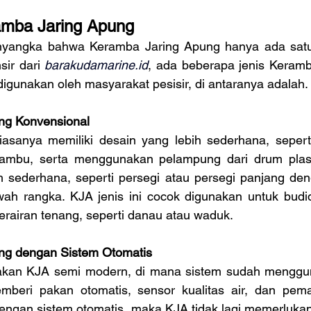
ramba Jaring Apung
nyangka bahwa Keramba Jaring Apung hanya ada satu j
sir dari 
barakudamarine.id
, ada beberapa jenis Keramb
igunakan oleh masyarakat pesisir, di antaranya adalah.
ng Konvensional
iasanya memiliki desain yang lebih sederhana, seper
ambu, serta menggunakan pelampung dari drum plasti
h sederhana, seperti persegi atau persegi panjang deng
h rangka. KJA jenis ini cocok digunakan untuk budida
perairan tenang, seperti danau atau waduk.
ng dengan Sistem Otomatis
pakan KJA semi modern, di mana sistem sudah menggun
emberi pakan otomatis, sensor kualitas air, dan pema
engan sistem otomatis, maka KJA tidak lagi memerlukan