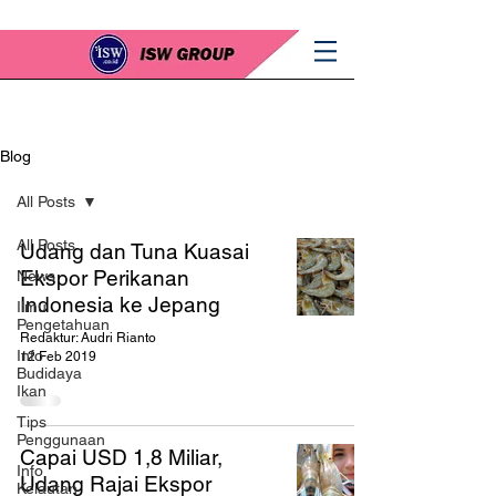
Blog
All Posts
All Posts
Udang dan Tuna Kuasai
Ekspor Perikanan
News
Indonesia ke Jepang
Ilmu
Pengetahuan
Redaktur: Audri Rianto
Info
12 Feb 2019
Budidaya
Ikan
Tips
Penggunaan
Capai USD 1,8 Miliar,
Info
Udang Rajai Ekspor
Kelautan