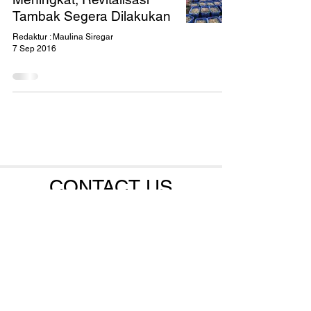
Tambak Segera Dilakukan
Redaktur : Maulina Siregar
7 Sep 2016
CONTACT US
061-4571224
061-4571571
0853 6185 5581
0823 6063 6356