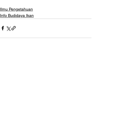
Ilmu Pengetahuan
Info Budidaya Ikan
Lihat Semua
Postingan Terakhir