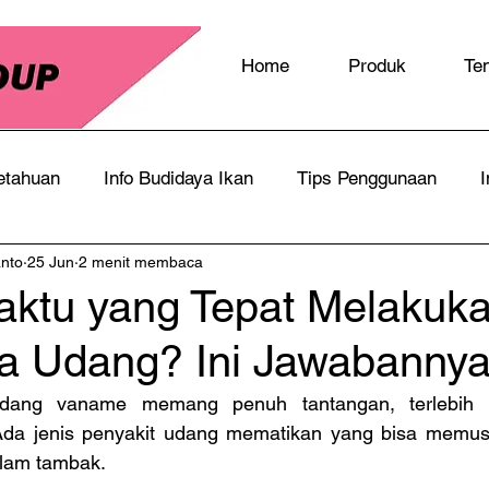
Home
Produk
Te
etahuan
Info Budidaya Ikan
Tips Penggunaan
I
anto
25 Jun
2 menit membaca
ktu yang Tepat Melakuka
 Udang? Ini Jawabanny
ang vaname memang penuh tantangan, terlebih te
. Ada jenis penyakit udang mematikan yang bisa memus
olam tambak.