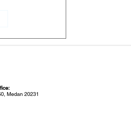
apa Bakteri Dalam
ak Lebih Berbahaya
 Populasinya Meningkat?
ice:
560, Medan 20231