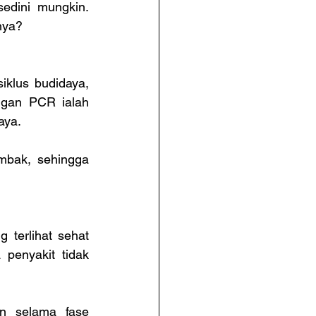
dini mungkin. 
nya?
klus budidaya, 
gan PCR ialah 
aya.
mbak, sehingga 
terlihat sehat 
penyakit tidak 
n selama fase 