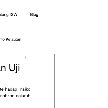
ntang ISW
Blog
nfo Kelautan
n Uji
a
rhadap risiko 
nahkan seluruh 