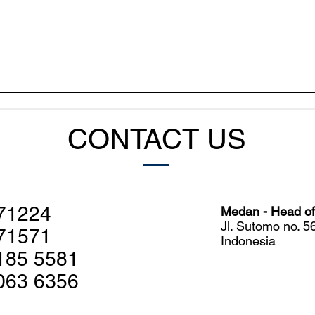
Mengendalikan Penyakit
Meng
Udang dengan Memutus
Tamb
Sistem Komunikasi Bakteri
Saat
CONTACT US
71224
Medan - Head off
Jl. Sutomo no. 
71571
Indonesia
185 5581
063 6356