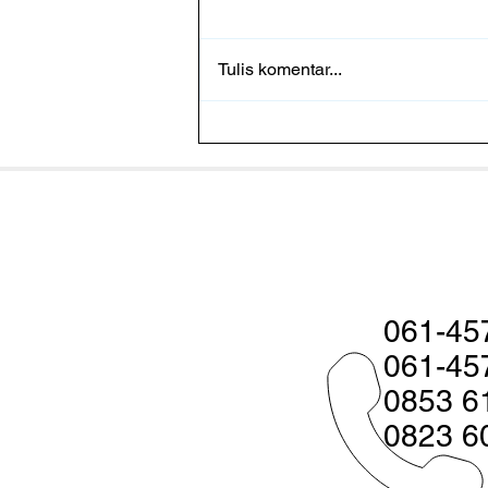
Tulis komentar...
Cara Bakteri Mengatur
Serangan Massal terhadap
Udang
061-45
061-45
0853 6
0823 6