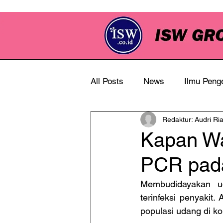
All Posts
News
Ilmu Peng
Redaktur: Audri Ri
Info Perkebunan
Kapan Wa
PCR pada
Membudidayakan ud
terinfeksi penyakit
populasi udang di k