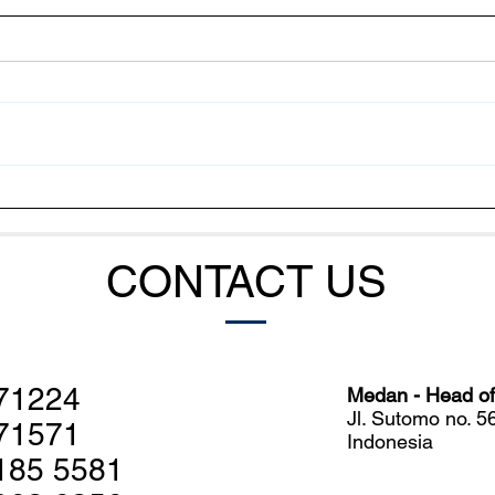
Penemuan Spektakuler Ikan
Kank
Coelacanth di Laut Dalam
Jadi
Indonesia
Berb
CONTACT US
71224
Medan - Head off
Jl. Sutomo no. 
71571
Indonesia
185 5581