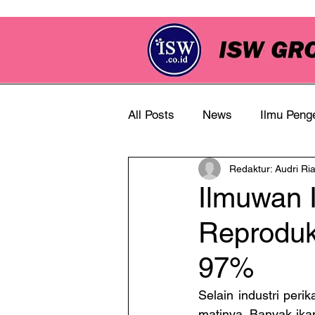
All Posts
News
Ilmu Peng
Redaktur: Audri Ri
Info Perkebunan
Ilmuwan 
Reproduk
97%
Selain industri peri
matinya. Banyak ika