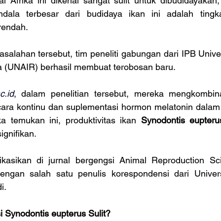
 Afrika ini dikenal sangat sulit untuk dibudidayakan, 
ndala terbesar dari budidaya ikan ini adalah tingka
rendah.
salahan tersebut, tim peneliti gabungan dari IPB Univer
ga (UNAIR)
berhasil membuat terobosan baru.
c.id
, dalam penelitian tersebut, mereka mengkombin
ara kontinu dan suplementasi hormon melatonin dalam
 temukan ini, produktivitas ikan 
Synodontis eupteru
ignifikan.
blikasikan di jurnal bergengsi Animal Reproduction Sci
ngan salah satu penulis korespondensi dari Universi
i.
Synodontis eupterus Sulit?