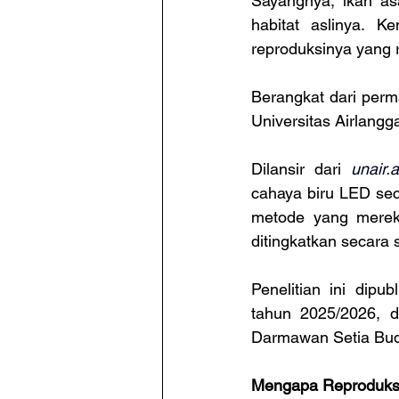
Sayangnya, ikan asal
habitat aslinya. Ke
reproduksinya yang 
Berangkat dari perma
Universitas Airlang
Dilansir dari 
unair.a
cahaya biru LED sec
metode yang mereka
ditingkatkan secara s
Penelitian ini dipu
tahun 2025/2026, de
Darmawan Setia Bud
Mengapa Reproduksi 