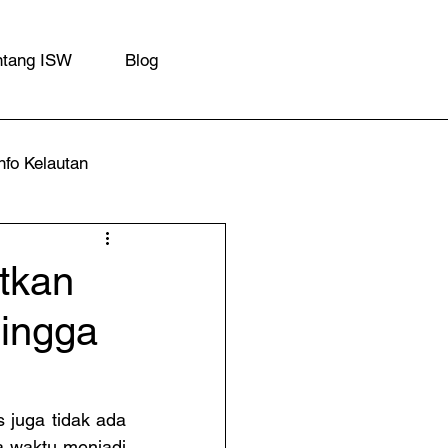
ntang ISW
Blog
nfo Kelautan
tkan
Hingga
 juga tidak ada 
a waktu menjadi 