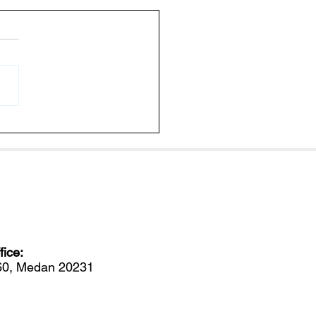
er Menular Antar Lele
 Sorotan, Seberapa
ahaya bagi Manusia?
ice:
560, Medan 20231