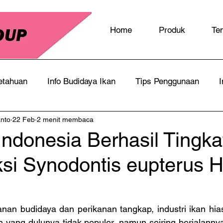
Home
Produk
Te
etahuan
Info Budidaya Ikan
Tips Penggunaan
I
anto
22 Feb
2 menit membaca
Indonesia Berhasil Tingka
si Synodontis eupterus 
kanan budidaya dan perikanan tangkap, industri ikan hias
n yang dulunya tidak populer, namun seiring berjalanny