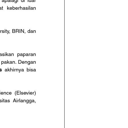
apalagi di luar 
t keberhasilan 
sity, BRIN, dan 
asikan paparan 
 pakan. Dengan 
s 
akhirnya bisa 
ence (Elsevier) 
tas Airlangga, 