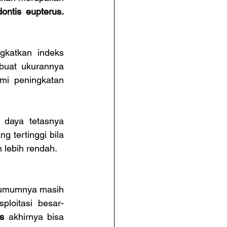
Synodontis eupterus. 
katkan indeks 
uat ukurannya 
i peningkatan 
daya tetasnya 
 tertinggi bila 
 lebih rendah.
 umumnya masih 
loitasi besar-
s 
akhirnya bisa 