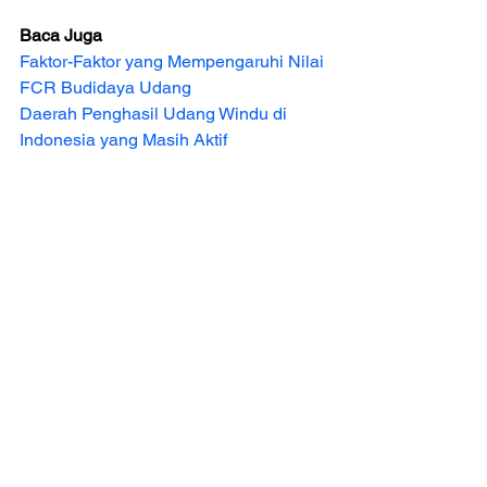
Baca Juga
Faktor-Faktor yang Mempengaruhi Nilai 
FCR Budidaya Udang
Daerah Penghasil Udang Windu di 
Indonesia yang Masih Aktif
Faktor Pendorong Pergeseran 
Budidaya Udang Windu ke Vaname
Ilmu Pengetahuan
Info Budidaya Ikan
Lihat Semua
Postingan Terakhir