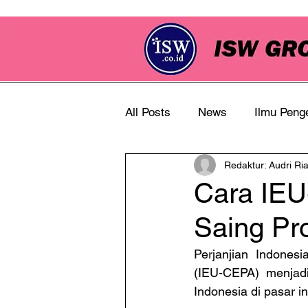
All Posts
News
Ilmu Peng
Redaktur: Audri Ri
Info Perkebunan
Cara IEU
Saing Pr
Perjanjian Indones
(IEU-CEPA) menjadi
Indonesia di pasar i