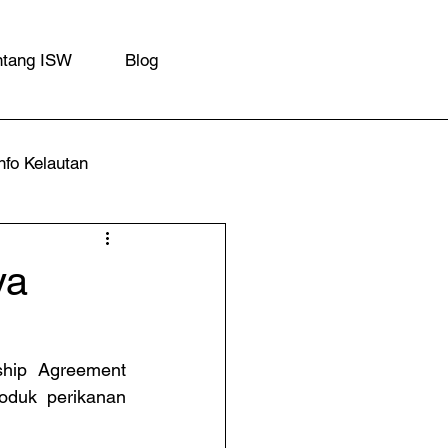
ntang ISW
Blog
nfo Kelautan
ya
hip Agreement 
duk perikanan 