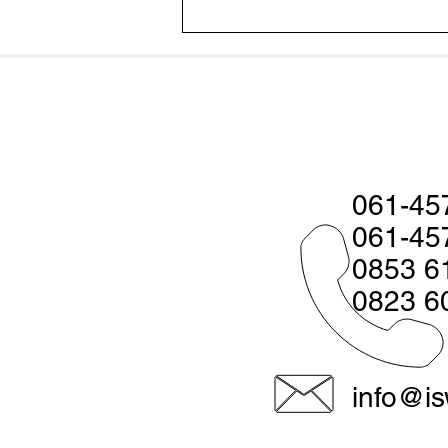
Pakan Fermentasi Baik Untuk
Udang? Ketahui Faktanya
061-45
061-45
0853 6
0823 6
info@is