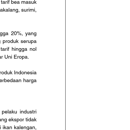
arif bea masuk 
kalang, surimi, 
ngga 20%, yang 
g produk serupa 
rif hingga nol 
ar Uni Eropa.
oduk Indonesia 
perbedaan harga 
elaku industri 
ng ekspor tidak 
 ikan kalengan, 