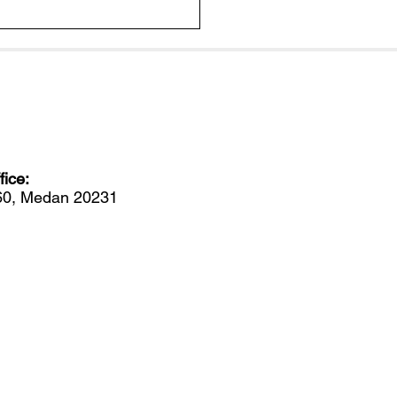
er Menular Antar Lele
 Sorotan, Seberapa
ahaya bagi Manusia?
ice:
560, Medan 20231