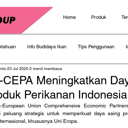
Home
Produk
Te
etahuan
Info Budidaya Ikan
Tips Penggunaan
I
anto
23 Jul 2025
2 menit membaca
-CEPA Meningkatkan Da
oduk Perikanan Indonesia
ia-European Union Comprehensive Economic Partners
 peluang strategis untuk memperkuat daya saing pro
nternasional, khususnya Uni Eropa.