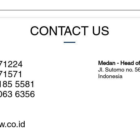
Penemuan Spektakuler Ikan
Kank
Coelacanth di Laut Dalam
Jadi
Indonesia
Berb
CONTACT US
71224
Medan - Head off
Jl. Sutomo no. 
71571
Indonesia
185 5581
063 6356
w.co.id