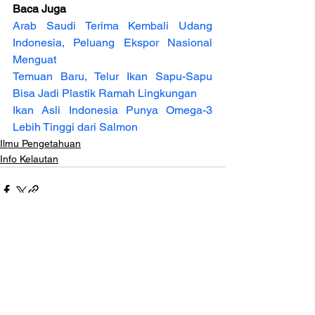
Baca Juga
Arab Saudi Terima Kembali Udang 
Indonesia, Peluang Ekspor Nasional 
Menguat
Temuan Baru, Telur Ikan Sapu-Sapu 
Bisa Jadi Plastik Ramah Lingkungan
Ikan Asli Indonesia Punya Omega-3 
Lebih Tinggi dari Salmon
Ilmu Pengetahuan
Info Kelautan
Lihat Semua
Postingan Terakhir