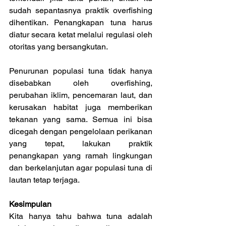
sudah sepantasnya praktik overfishing 
dihentikan. Penangkapan tuna harus 
diatur secara ketat melalui regulasi oleh 
otoritas yang bersangkutan.
Penurunan populasi tuna tidak hanya 
disebabkan oleh overfishing, 
perubahan iklim, pencemaran laut, dan 
kerusakan habitat juga memberikan 
tekanan yang sama. Semua ini bisa 
dicegah dengan pengelolaan perikanan 
yang tepat, lakukan praktik 
penangkapan yang ramah lingkungan 
dan berkelanjutan agar populasi tuna di 
lautan tetap terjaga.
Kesimpulan
Kita hanya tahu bahwa tuna adalah 