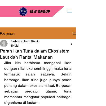
Postingan
Redaktur: Audri Rianto
30 Mei
Peran Ikan Tuna dalam Ekosistem
Laut dan Rantai Makanan
Jika kita berbicara mengenai ikan 
dengan nilai ekonomi tinggi, maka tuna 
termasuk salah satunya. Selain 
berharga, ikan tuna juga punya peran 
penting dalam ekosistem laut. Berperan 
sebagai predator utama, tuna 
membantu mengatur populasi berbagai 
organisme di lautan.