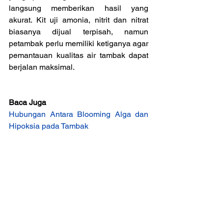
langsung memberikan hasil yang 
akurat. Kit uji amonia, nitrit dan nitrat 
biasanya dijual terpisah, namun 
petambak perlu memiliki ketiganya agar 
pemantauan kualitas air tambak dapat 
berjalan maksimal.
Baca Juga
Hubungan Antara Blooming Alga dan 
Hipoksia pada Tambak
Peran Kincir Dalam Mengurangi Risiko 
Penyakit pada Tambak
Plankton Mencegah Kemunculan 
Hidrogen Sulfida pada Tambak 
Ilmu Pengetahuan
Info Budidaya Ikan