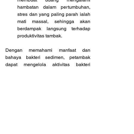
hambatan dalam pertumbuhan, 
stres dan yang paling parah ialah 
mati massal, sehingga akan 
berdampak langsung terhadap 
produktivitas tambak.
Dengan memahami manfaat dan 
bahaya bakteri sedimen, petambak 
dapat mengelola aktivitas bakteri 
dengan lebih baik untuk menjaga 
kualitas air dan kesehatan udang.
Baca Juga
Sumber Utama Sedimen pada Tambak 
Udang
Penurunan Kualitas Air Akibat 
Penumpukan Sedimen Tambak