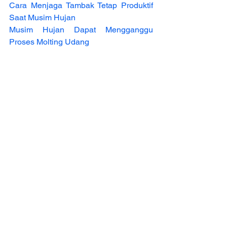
Cara Menjaga Tambak Tetap Produktif 
Saat Musim Hujan
Musim Hujan Dapat Mengganggu 
Proses Molting Udang
Info Budidaya Ikan
Ilmu Pengetahuan
Tips Penggunaan
Lihat Semua
Postingan Terakhir