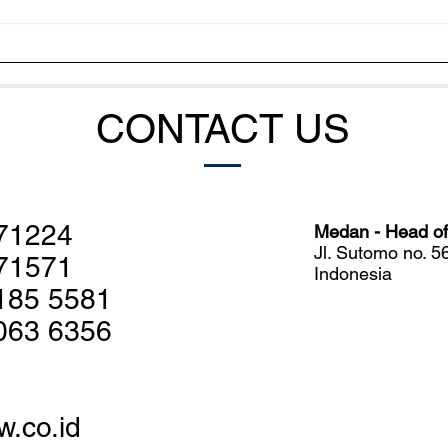
Cara Bakteri Mengatur
Meng
Serangan Massal terhadap
Udan
Udang
Sist
CONTACT US
71224
Medan - Head off
Jl. Sutomo no. 
71571
Indonesia
185 5581
063 6356
w.co.id