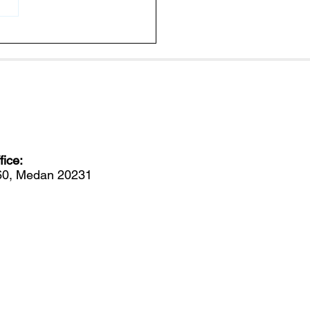
endalikan Penyakit
g dengan Memutus
em Komunikasi Bakteri
ice:
560, Medan 20231