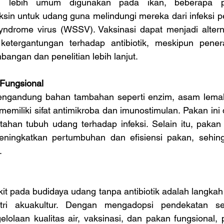
i lebih umum digunakan pada ikan, beberapa pen
n untuk udang guna melindungi mereka dari infeksi peny
yndrome virus (WSSV). Vaksinasi dapat menjadi alternat
etergantungan terhadap antibiotik, meskipun pener
angan dan penelitian lebih lanjut.
Fungsional
engandung bahan tambahan seperti enzim, asam lemak 
memiliki sifat antimikroba dan imunostimulan. Pakan ini 
ahan tubuh udang terhadap infeksi. Selain itu, pakan f
ningkatkan pertumbuhan dan efisiensi pakan, sehin
.
it pada budidaya udang tanpa antibiotik adalah langkah
stri akuakultur. Dengan mengadopsi pendekatan sepe
elolaan kualitas air, vaksinasi, dan pakan fungsional,