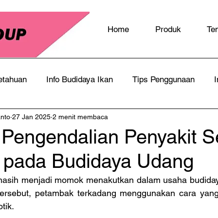
Home
Produk
Te
etahuan
Info Budidaya Ikan
Tips Penggunaan
I
anto
27 Jan 2025
2 menit membaca
f Pengendalian Penyakit S
ik pada Budidaya Udang
masih menjadi momok menakutkan dalam usaha budiday
tersebut, petambak terkadang menggunakan cara yang i
tik.