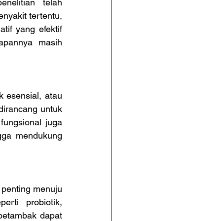
elitian telah 
akit tertentu, 
if yang efektif 
apannya masih 
esensial, atau 
dirancang untuk 
ungsional juga 
gga mendukung 
 penting menuju 
rti probiotik, 
 petambak dapat 