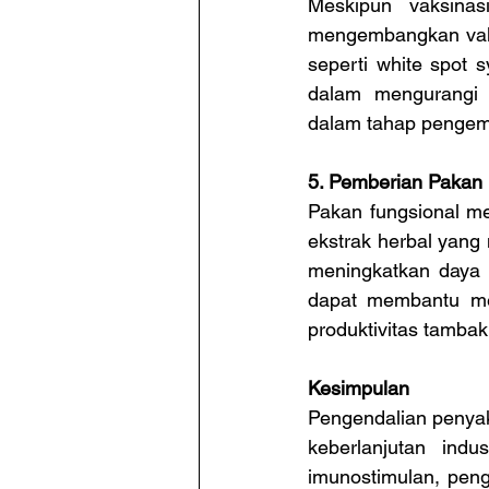
Meskipun vaksinas
mengembangkan vaksi
seperti white spot s
dalam mengurangi k
dalam tahap pengemb
5. Pemberian Pakan 
Pakan fungsional m
ekstrak herbal yang 
meningkatkan daya t
dapat membantu me
produktivitas tambak
Kesimpulan
Pengendalian penyak
keberlanjutan indu
imunostimulan, peng