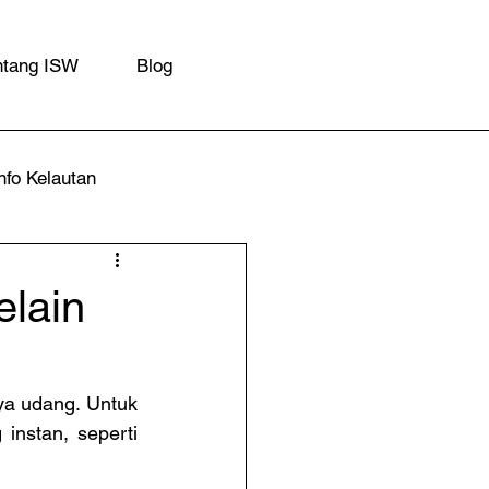
ntang ISW
Blog
nfo Kelautan
elain
a udang. Untuk 
nstan, seperti 