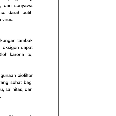
, dan senyawa 
el darah putih 
 virus.
gkungan tambak 
 oksigen dapat 
h karena itu, 
unaan biofilter 
ang sehat bagi 
, salinitas, dan 
.