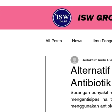
All Posts
News
Ilmu Peng
Redaktur: Audri Ri
Info Perkebunan
Alternati
Antibiot
Serangan penyakit 
mengantisipasi hal 
menggunakan antibio