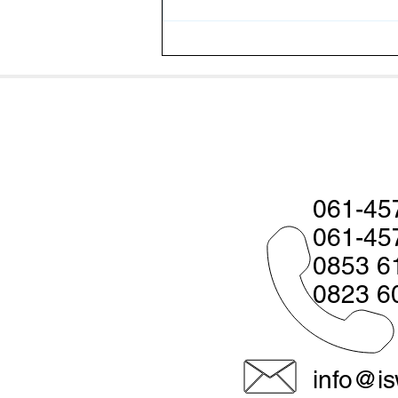
Pakan Fermentasi Baik Untuk
Udang? Ketahui Faktanya
061-45
061-45
0853 6
0823 6
info@is