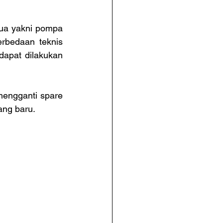
ua yakni pompa 
rbedaan teknis 
apat dilakukan 
engganti spare 
ang baru.