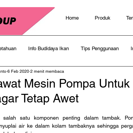
Home
Produk
Te
etahuan
Info Budidaya Ikan
Tips Penggunaan
I
anto
6 Feb 2020
2 menit membaca
awat Mesin Pompa Untuk
gar Tetap Awet
i salah satu komponen penting dalam tambak. Po
yuplai air ke dalam kolam tambaknya sehingga pergan