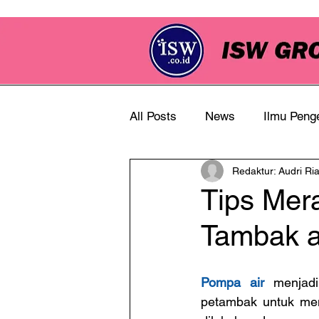
All Posts
News
Ilmu Peng
Redaktur: Audri Ri
Info Perkebunan
Tips Mer
Tambak a
Pompa air
 menjad
petambak untuk men