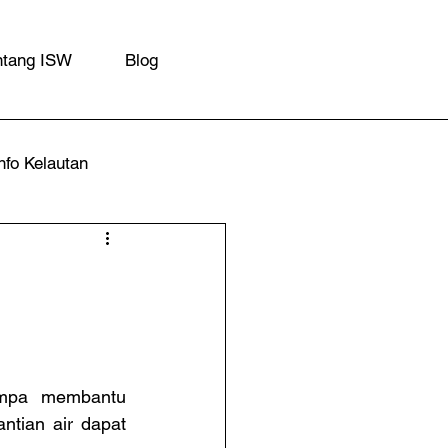
ntang ISW
Blog
nfo Kelautan
mpa membantu 
tian air dapat 