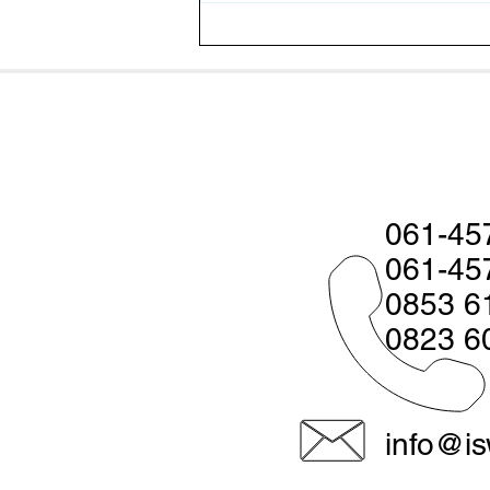
Pakan Fermentasi Baik Untuk
Udang? Ketahui Faktanya
061-45
061-45
0853 6
0823 6
info@is