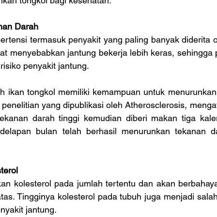
t ikan tongkol bagi kesehatan.
nan Darah
pertensi termasuk penyakit yang paling banyak diderita o
pat menyebabkan jantung bekerja lebih keras, sehingga pe
isiko penyakit jantung.
h ikan tongkol memiliki kemampuan untuk menurunkan 
ri penelitian yang dipublikasi oleh Atherosclerosis, meng
tekanan darah tinggi kemudian diberi makan tiga kalen
 delapan bulan telah berhasil menurunkan tekanan d
terol
 kolesterol pada jumlah tertentu dan akan berbahaya 
as. Tingginya kolesterol pada tubuh juga menjadi salah
yakit jantung.