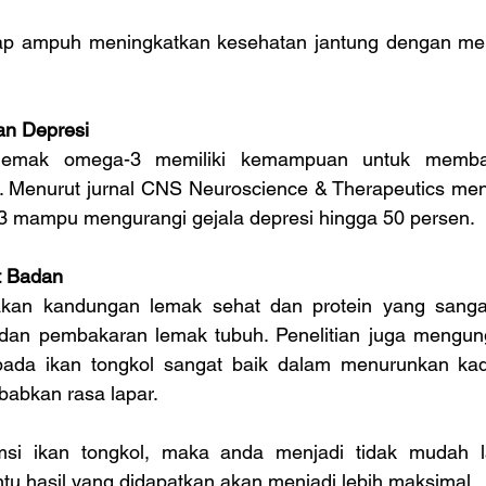
gap ampuh meningkatkan kesehatan jantung dengan me
n Depresi
emak omega-3 memiliki kemampuan untuk memban
si. Menurut jurnal CNS Neuroscience & Therapeutics me
 mampu mengurangi gejala depresi hingga 50 persen.
t Badan
akan kandungan lemak sehat dan protein yang sangat
dan pembakaran lemak tubuh. Penelitian juga mengun
pada ikan tongkol sangat baik dalam menurunkan kada
abkan rasa lapar.
i ikan tongkol, maka anda menjadi tidak mudah lap
tu hasil yang didapatkan akan menjadi lebih maksimal.