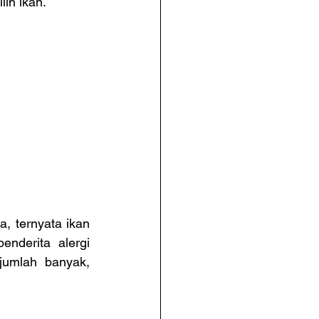
ih ikan.
, ternyata ikan 
nderita alergi 
umlah banyak, 