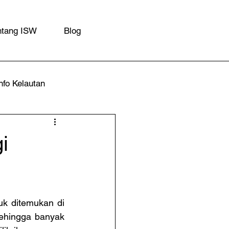
ntang ISW
Blog
nfo Kelautan
i
k ditemukan di 
sehingga banyak 