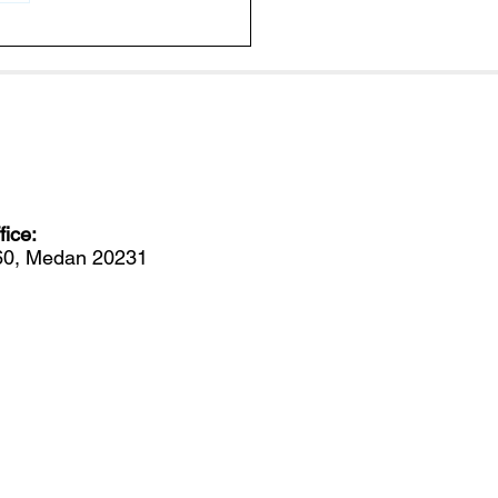
endalikan Penyakit
g dengan Memutus
em Komunikasi Bakteri
ice:
560, Medan 20231