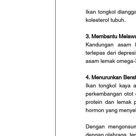
Ikan tongkol diang
kolesterol tubuh.
3. Membantu Melawa
Kandungan asam l
terlepas dari depre
asam lemak omega-3
4. Menurunkan Bera
Ikan tongkol kaya 
perkembangan otot 
protein dan lemak 
hormon yang menyeb
Dengan mengonsums
dengan olahraga, ten