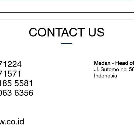
Cara Bakteri Mengatur
Meng
Serangan Massal terhadap
Udan
Udang
Sist
CONTACT US
71224
Medan - Head off
Jl. Sutomo no. 
71571
Indonesia
185 5581
063 6356
w.co.id