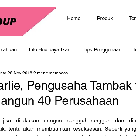
Home
Produk
Te
etahuan
Info Budidaya Ikan
Tips Penggunaan
I
anto
28 Nov 2018
2 menit membaca
arlie, Pengusaha Tambak
angun 40 Perusahaan
jika dilakukan dengan sungguh-sungguh dan diba
k, tentu akan membuahkan kesuksesan. Seperti yang 