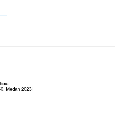
r Baik! Jepang Hapus
f Masuk Produk Olahan
 RI Mulai Agustus
ice:
560, Medan 20231