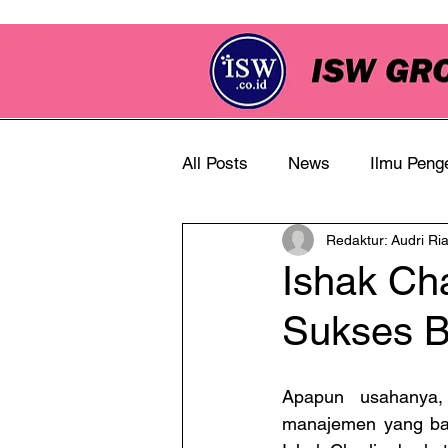
All Posts
News
Ilmu Peng
Redaktur: Audri Ri
Info Perkebunan
Ishak Ch
Sukses B
Apapun usahanya, 
manajemen yang bai