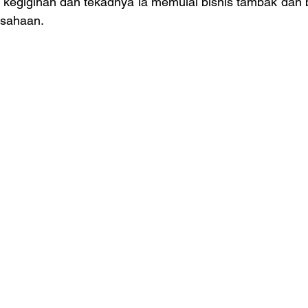
t kegigihan dan tekadnya ia memulai bisnis tambak dan 
sahaan.