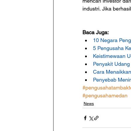
mencari investor da
industri. Jika berha
Baca Juga:
10 Negara Pengh
5 Pengusaha Kel
Keistimewaan U
Penyakit Udang
Cara Menaikkan
Penyebab Menin
#pengusahatambakt
#pengusahamedan
News