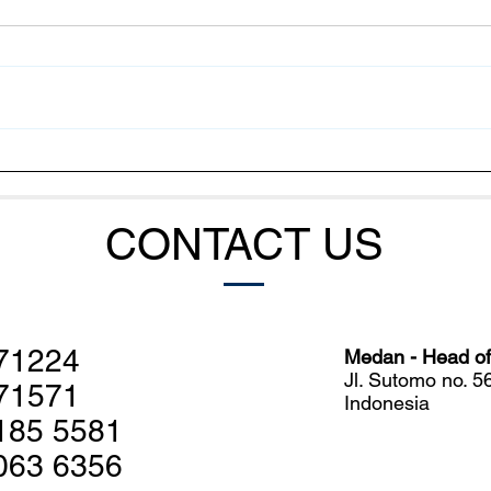
Kanker Menular Antar Lele
Kaba
Jadi Sorotan, Seberapa
Tari
Berbahaya bagi Manusia?
Tuna
CONTACT US
71224
Medan - Head off
Jl. Sutomo no. 
71571
Indonesia
185 5581
063 6356