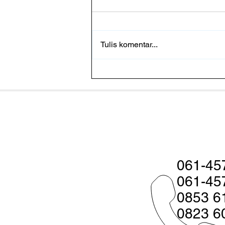
Tulis komentar...
Penemuan Spektakuler Ikan
Coelacanth di Laut Dalam
Indonesia
061-45
061-45
0853 6
0823 6