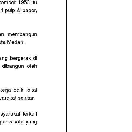
ember 1953 itu 
ri pulp & paper, 
dan membangun 
kota Medan.
ng bergerak di 
 dibangun oleh 
ja baik lokal 
arakat sekitar.
arakat terkait 
ariwisata yang 