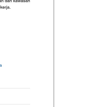
an dan kawasan 
kerja.
a