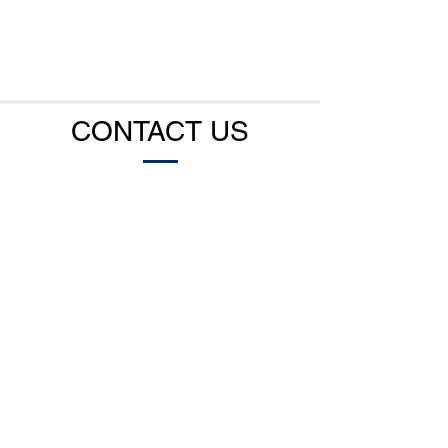
CONTACT US
061-4571224
061-4571571
0853 6185 5581
0823 6063 6356
info@isw.co.id