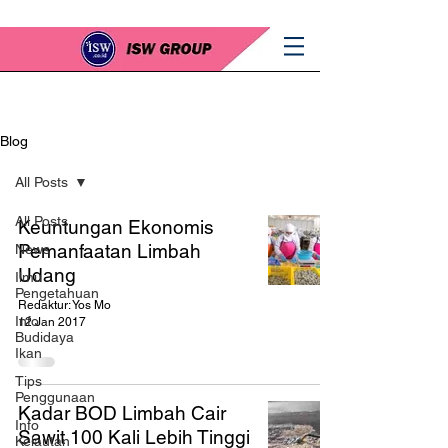
Blog
All Posts
All Posts
Keuntungan Ekonomis
Pemanfaatan Limbah
News
Udang
Ilmu
Pengetahuan
Redaktur: Yos Mo
Info
12 Jan 2017
Budidaya
Ikan
Tips
Penggunaan
Kadar BOD Limbah Cair
Info
Sawit 100 Kali Lebih Tinggi
Kelautan