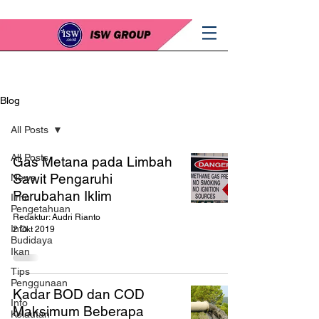
Blog
All Posts
All Posts
Gas Metana pada Limbah
Sawit Pengaruhi
News
Perubahan Iklim
Ilmu
Pengetahuan
Redaktur: Audri Rianto
Info
2 Okt 2019
Budidaya
Ikan
Tips
Penggunaan
Kadar BOD dan COD
Info
Maksimum Beberapa
Kelautan