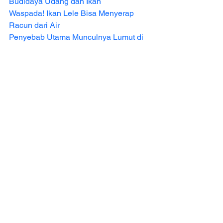
Budidaya Udang dan Ikan
Waspada! Ikan Lele Bisa Menyerap 
Racun dari Air
Penyebab Utama Munculnya Lumut di 
Tambak Udang
Ilmu Pengetahuan
Info Budidaya Ikan
Lihat Semua
Postingan Terakhir