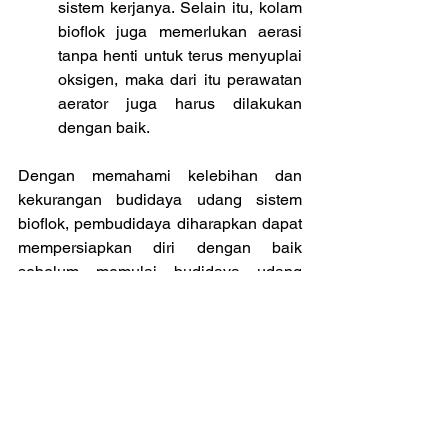
sistem kerjanya. Selain itu, kolam 
bioflok juga memerlukan aerasi 
tanpa henti untuk terus menyuplai 
oksigen, maka dari itu perawatan 
aerator juga harus dilakukan 
dengan baik.
Dengan memahami kelebihan dan 
kekurangan budidaya udang sistem 
bioflok, pembudidaya diharapkan dapat 
mempersiapkan diri dengan baik 
sebelum memulai budidaya udang 
menggunakan inovasi ini.
Baca Juga
Budidaya Udang Lebih Efisien dengan 
Sistem Bioflok
Dampak Kelebihan Bakteri pada 