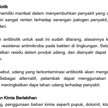
otik
i memiliki manfaat dalam menyembuhkan penyakit yang d
iri sangat rentan terhadap serangan patogen penyakit,
eri.
ntibiotik untuk saat ini sudah dilarang, alasannya kar
sistensi antimikroba pada bakteri di lingkungan. Selain 
lkan residu dalam produk udang, dan disinyalir dapa
n.
sebut, udang yang terkontaminasi antibiotik akan menga
Sebagai alternatif, petambak dapat menggunakan p
 meningkatkan daya tahan udang terhadap penyakit.
n Kimia Berlebihan
, penggunaan bahan kimia seperti pupuk, dolomit, klori