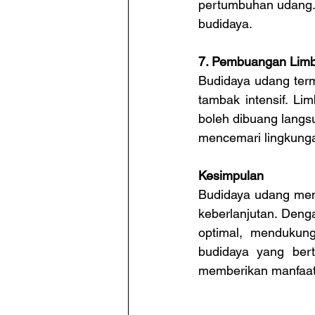
pertumbuhan udang. 
budidaya.
7. Pembuangan Lim
Budidaya udang term
tambak intensif. Li
boleh dibuang lang
mencemari lingkunga
Kesimpulan
Budidaya udang meme
keberlanjutan. Deng
optimal, mendukung
budidaya yang ber
memberikan manfaat 