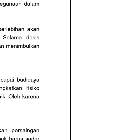
kegunaan dalam 
rlebihan akan 
 Selama dosis 
an menimbulkan 
apai budidaya 
katkan risiko 
ik. Oleh karena 
an persaingan 
ak harus sadar 