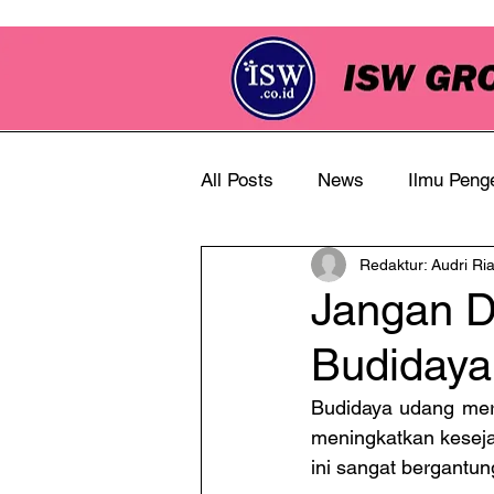
All Posts
News
Ilmu Peng
Redaktur: Audri Ri
Info Perkebunan
Jangan D
Budiday
Budidaya udang meru
meningkatkan keseja
ini sangat bergantun