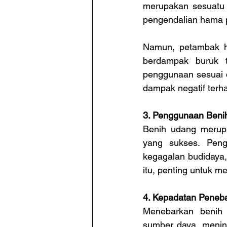
merupakan sesuatu 
pengendalian hama p
Namun, petambak h
berdampak buruk t
penggunaan sesuai d
dampak negatif terh
3. Penggunaan Benih 
Benih udang merupa
yang sukses. Pengg
kegagalan budidaya,
itu, penting untuk m
4. Kepadatan Peneba
Menebarkan benih 
sumber daya, mening