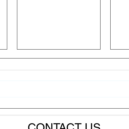
Cara Bakteri Mengatur
Meng
Serangan Massal terhadap
Udan
Udang
Sist
CONTACT US