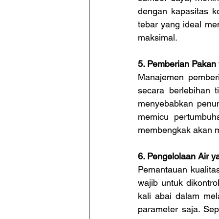
dengan kapasitas ko
tebar yang ideal me
maksimal.
5. Pemberian Pakan 
Manajemen pemberi
secara berlebihan t
menyebabkan penump
memicu pertumbuhan
membengkak akan m
6. Pengelolaan Air 
Pemantauan kualitas
wajib untuk dikontro
kali abai dalam me
parameter saja. Sep