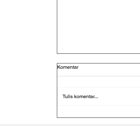
Komentar
Tulis komentar...
Pakan Fermentasi Baik Untuk
Udang? Ketahui Faktanya