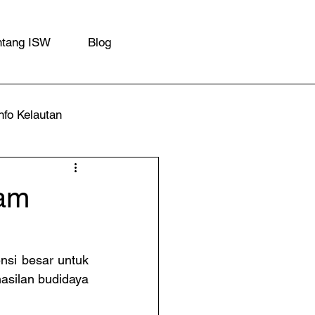
ntang ISW
Blog
nfo Kelautan
lam
si besar untuk 
silan budidaya 