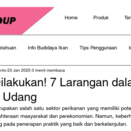
Home
Produk
Te
etahuan
Info Budidaya Ikan
Tips Penggunaan
I
anto
23 Jan 2025
3 menit membaca
ilakukan! 7 Larangan da
a Udang
pakan salah satu sektor perikanan yang memiliki poten
hteraan masyarakat dan perekonomian. Namun, keberha
g pada penerapan praktik yang baik dan berkelanjutan.