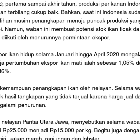
o
, pertama sampai akhir tahun, produksi perikanan Indon
kan terbilang cukup baik. Bahkan, saat ini Indonesia su
eralihan musim penangkapan menuju puncak produksi yan
i. Namun, wabah ini membuat potensi stok ikan tidak dap
diikuti oleh menurunnya permintaan ekspor.
spor ikan hidup selama Januari hingga April 2020 menga
ja pertumbuhan ekspor ikan mati ialah sebesar 1,05% da
36%.
kemampuan penangkapan ikan oleh nelayan. Selama w
hasil tangkapan yang tidak terjual karena harga jual
galami penurunan. 
 nelayan Pantai Utara Jawa, menyebutkan selama wabah
i Rp25.000 menjadi Rp15.000 per kg. Begitu juga dengan
giri, kakap merah, ranjungan dan lobster.