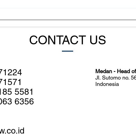
Pakan Fermentasi Baik Untuk
Pene
Udang? Ketahui Faktanya
Coel
Indo
CONTACT US
71224
Medan - Head off
Jl. Sutomo no. 
71571
Indonesia
185 5581
063 6356
w.co.id