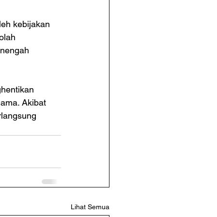
leh kebijakan 
olah 
enengah 
hentikan 
lama. Akibat 
rlangsung 
Lihat Semua