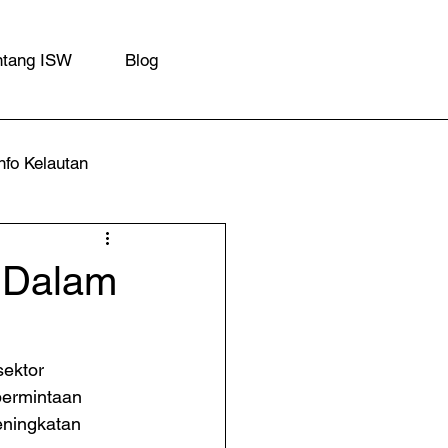
ntang ISW
Blog
nfo Kelautan
a Dalam
ektor 
 permintaan 
eningkatan 