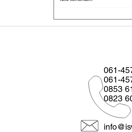
Pakan Udang Perlu
Difermentasi atau Tidak? Ini
Pertimbangannya
061-45
061-45
0853 6
0823 6
info@is