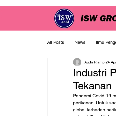
All Posts
News
Ilmu Peng
Audri Rianto
24 Ap
Info Perkebunan
Industri 
Tekanan
Pandemi Covid-19 me
perikanan. Untuk saat
global terhadap per