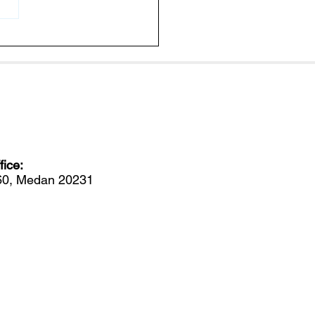
muan Spektakuler Ikan
acanth di Laut Dalam
nesia
ice:
560, Medan 20231