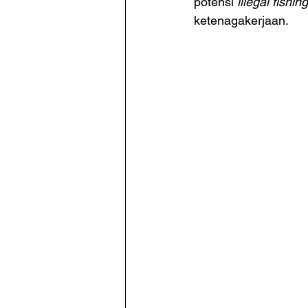
potensi 
illegal fishing
ketenagakerjaan.