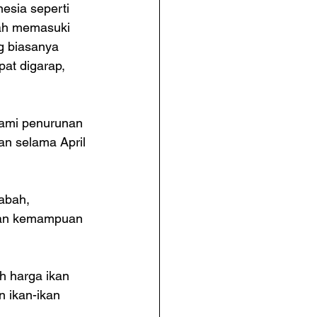
esia seperti 
dah memasuki 
g biasanya 
at digarap, 
lami penurunan 
n selama April 
abah, 
 dan kemampuan 
 harga ikan 
 ikan-ikan 