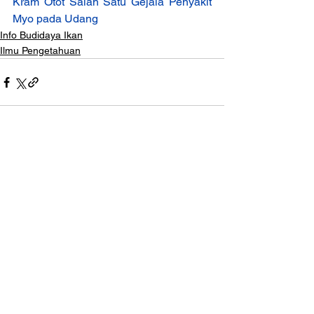
Kram Otot Salah Satu Gejala Penyakit 
Myo pada Udang
Info Budidaya Ikan
Ilmu Pengetahuan
Lihat Semua
Postingan Terakhir