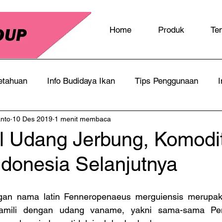
Home
Produk
Te
etahuan
Info Budidaya Ikan
Tips Penggunaan
I
anto
10 Des 2019
1 menit membaca
 Udang Jerbung, Komodit
ndonesia Selanjutnya
an nama latin Fenneropenaeus merguiensis merupaka
amili dengan udang vaname, yakni sama-sama Pen