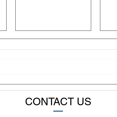
Kanker Menular Antar Lele
Kaba
Jadi Sorotan, Seberapa
Tari
Berbahaya bagi Manusia?
Tuna
CONTACT US