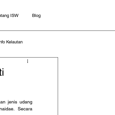
ntang ISW
Blog
nfo Kelautan
i
n jenis udang 
aidae. Secara 