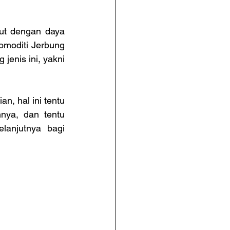
ut dengan daya 
omoditi Jerbung 
enis ini, yakni 
n, hal ini tentu 
ya, dan tentu 
anjutnya bagi 