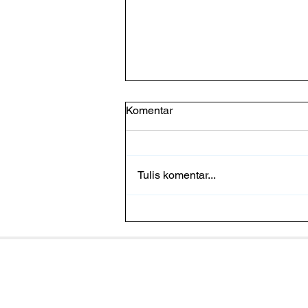
Komentar
Tulis komentar...
Penemuan Spektakuler Ikan
Coelacanth di Laut Dalam
Indonesia