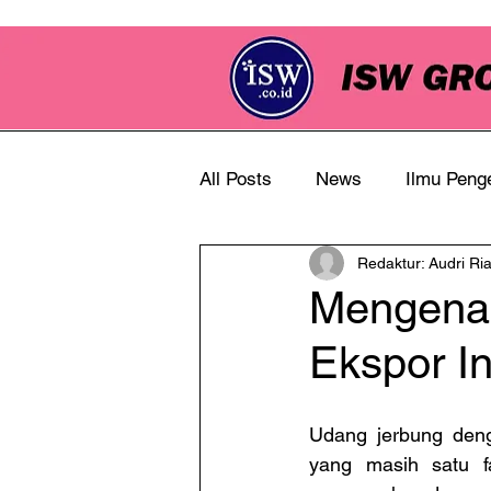
All Posts
News
Ilmu Peng
Redaktur: Audri Ri
Info Perkebunan
Mengenal
Ekspor I
Udang jerbung deng
yang masih satu f