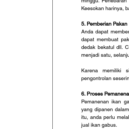
minggu. Penebaran b
Keesokan harinya, b
5. Pemberian Pakan
Anda dapat memberik
dapat membuat paka
dedak bekatul dll. 
menjadi satu, selan
Karena memiliki s
pengontrolan seseri
6. Proses Pemanen
Pemanenan ikan gab
yang dipanen dalam
itu, anda perlu mel
jual ikan gabus.