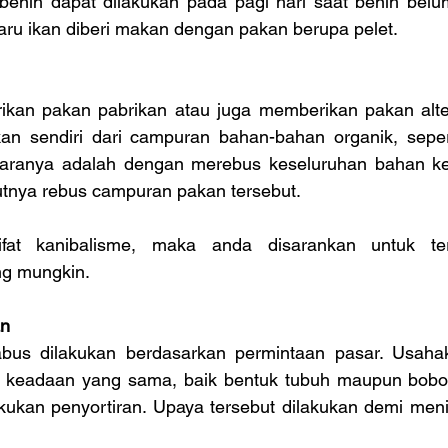
enih dapat dilakukan pada pagi hari saat benih belum
aru ikan diberi makan dengan pakan berupa pelet.
an pakan pabrikan atau juga memberikan pakan altern
n sendiri dari campuran bahan-bahan organik, seper
Caranya adalah dengan merebus keseluruhan bahan kem
jutnya rebus campuran pakan tersebut.
ifat kanibalisme, maka anda disarankan untuk te
ng mungkin.
an
us dilakukan berdasarkan permintaan pasar. Usahak
 keadaan yang sama, baik bentuk tubuh maupun bobot
akukan penyortiran. Upaya tersebut dilakukan demi meni