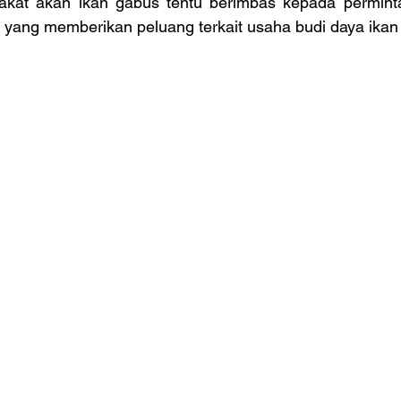
rakat akan ikan gabus tentu berimbas kepada permint
lah yang memberikan peluang terkait usaha budi daya ikan