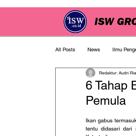
All Posts
News
Ilmu Peng
Redaktur: Audri Ri
Info Perkebunan
6 Tahap 
Pemula
Ikan gabus termasuk 
tentu didasari dari