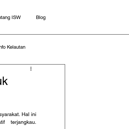
ntang ISW
Blog
nfo Kelautan
uk
arakat. Hal ini 
f  terjangkau. 