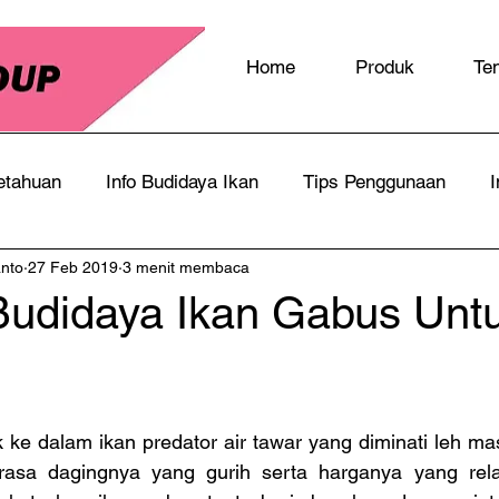
Home
Produk
Te
etahuan
Info Budidaya Ikan
Tips Penggunaan
I
anto
27 Feb 2019
3 menit membaca
Budidaya Ikan Gabus Unt
ke dalam ikan predator air tawar yang diminati leh masy
 rasa dagingnya yang gurih serta harganya yang relati