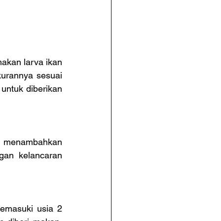
kan larva ikan 
urannya sesuai 
untuk diberikan 
at menambahkan 
an kelancaran 
masuki usia 2 