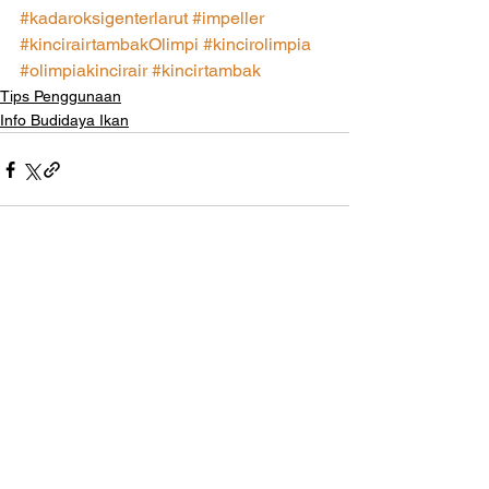
#kadaroksigenterlarut
#impeller
#kincirairtambakOlimpi
#kincirolimpia
#olimpiakincirair
#kincirtambak
Tips Penggunaan
Info Budidaya Ikan
Lihat Semua
Postingan Terakhir