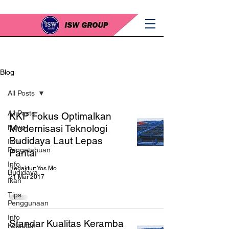
Blog
All Posts
All Posts
KKP Fokus Optimalkan
Modernisasi Teknologi
News
Budidaya Laut Lepas
Ilmu
Pengetahuan
Pantai
Info
Redaktur: Yos Mo
Budidaya
21 Mar 2017
Ikan
Tips
Penggunaan
Info
Standar Kualitas Keramba
Kelautan