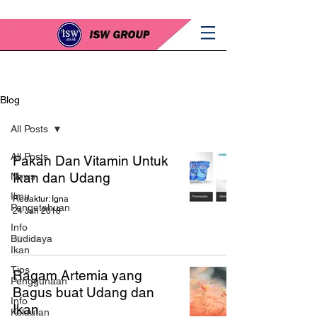
Blog
All Posts
All Posts
Pakan Dan Vitamin Untuk
Ikan dan Udang
News
Ilmu
Redaktur: Igna
Pengetahuan
24 Jan 2018
Info
Budidaya
Ikan
Tips
Ragam Artemia yang
Penggunaan
Bagus buat Udang dan
Info
Ikan
Kelautan