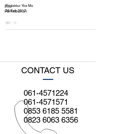
Redaktur: Yos Mo
Info
28 Feb 2017
Perkebunan
CONTACT US
061-4571224
061-4571571
0853 6185 5581
0823 6063 6356