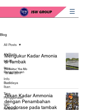
Blog
All Posts
All Posts
Mengukur Kadar Amonia
di Tambak
News
Ilmu
Redaktur: Yos Mo
Pengetahuan
18 Mar 2017
Info
Budidaya
Ikan
Tips
Tekan Kadar Ammonia
Penggunaan
dengan Penambahan
Info
Deodorase pada tambak
Kelautan