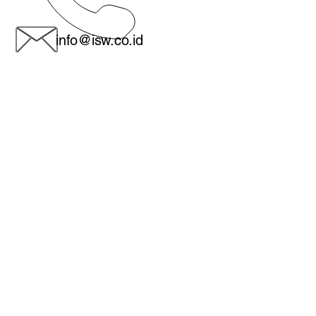
info@isw.co.id
Medan - Head office:
Jl. Sutomo no. 560, Medan 20231
Indonesia
Tentang kami
Kebijakan pengembalian barang
Konfirmasi transfer