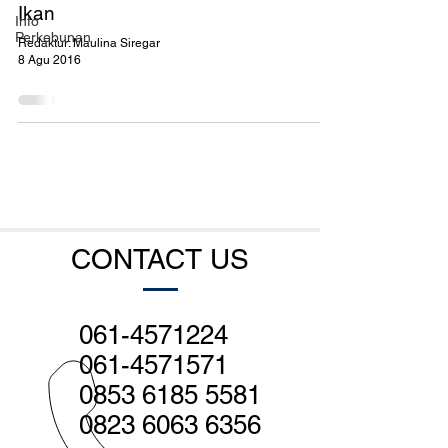
Ikan
Info
Perkebunan
Redaktur: Maulina Siregar
8 Agu 2016
CONTACT US
061-4571224
061-4571571
0853 6185 5581
0823 6063 6356