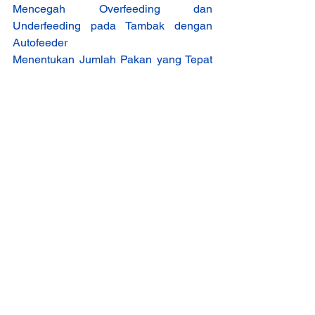
Mencegah Overfeeding dan 
Underfeeding pada Tambak dengan 
Autofeeder
Menentukan Jumlah Pakan yang Tepat 
dalam Budidaya Udang
Ilmu Pengetahuan
Info Budidaya Ikan
Lihat Semua
Postingan Terakhir