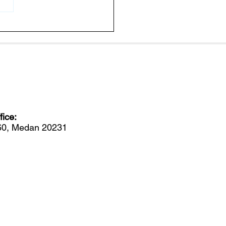
endalikan Penyakit
g dengan Memutus
em Komunikasi Bakteri
ice:
560, Medan 20231