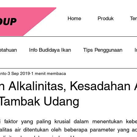
Home
Produk
Te
etahuan
Info Budidaya Ikan
Tips Penggunaan
I
anto
3 Sep 2019
1 menit membaca
 Alkalinitas, Kesadahan 
 Tambak Udang
di faktor yang paling krusial dalam menentukan kebe
litas air ditentukan oleh beberapa parameter yang ad