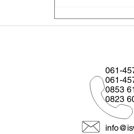
Pakan Fermentasi Baik Untuk
Udang? Ketahui Faktanya
061-45
061-45
0853 6
0823 6
info@is