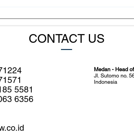
Cara Bakteri Mengatur
Meng
Serangan Massal terhadap
Udan
Udang
Sist
CONTACT US
71224
Medan - Head off
Jl. Sutomo no. 
71571
Indonesia
185 5581
063 6356
w.co.id