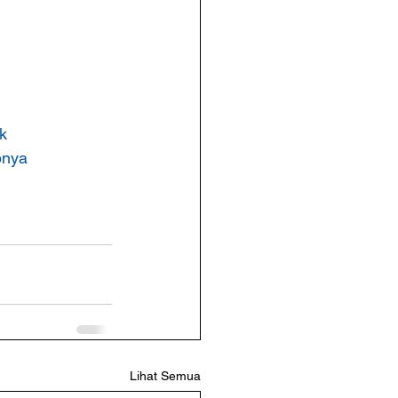
k
pnya
Lihat Semua