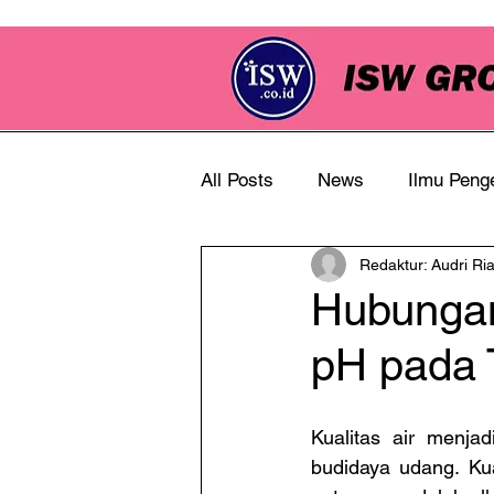
All Posts
News
Ilmu Peng
Redaktur: Audri Ri
Info Perkebunan
Hubungan
pH pada
Kualitas air menja
budidaya udang. Kua