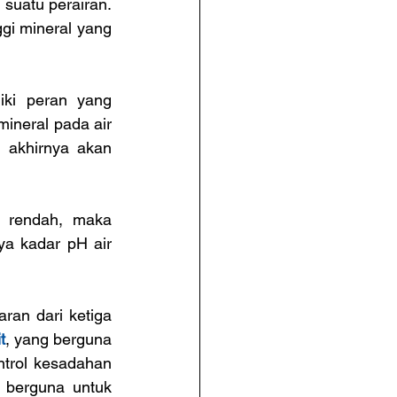
uatu perairan. 
i mineral yang 
ki peran yang 
neral pada air 
akhirnya akan 
n rendah, maka 
a kadar pH air 
an dari ketiga 
t
, yang berguna 
trol kesadahan 
 berguna untuk 