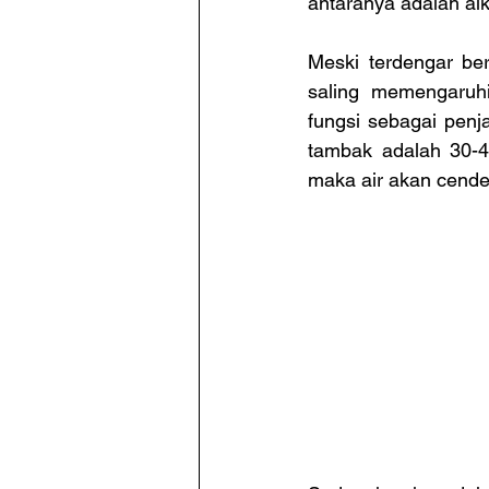
antaranya adalah alk
Meski terdengar be
saling memengaruhi
fungsi sebagai penja
tambak adalah 30-40
maka air akan cende