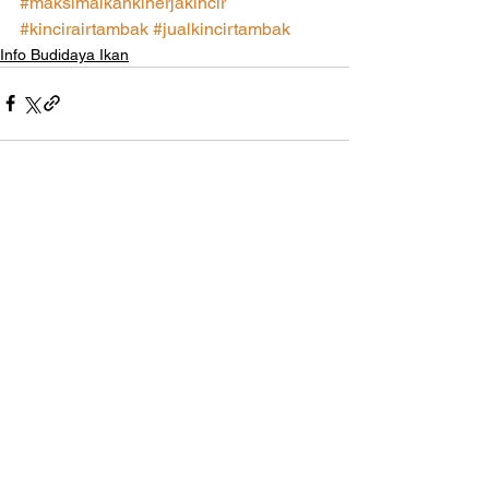
#maksimalkankinerjakincir
#kincirairtambak
#jualkincirtambak
Info Budidaya Ikan
Lihat Semua
Postingan Terakhir