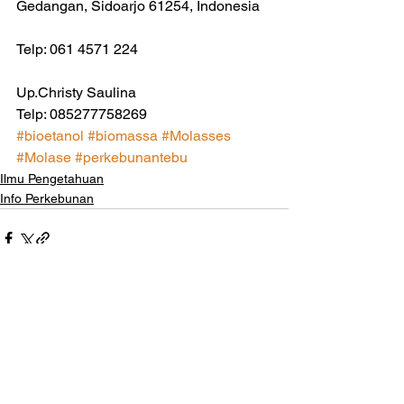
Gedangan, Sidoarjo 61254, Indonesia
Telp: 061 4571 224
Up.Christy Saulina
Telp: 085277758269
#bioetanol
#biomassa
#Molasses
#Molase
#perkebunantebu
Ilmu Pengetahuan
Info Perkebunan
Lihat Semua
Postingan Terakhir