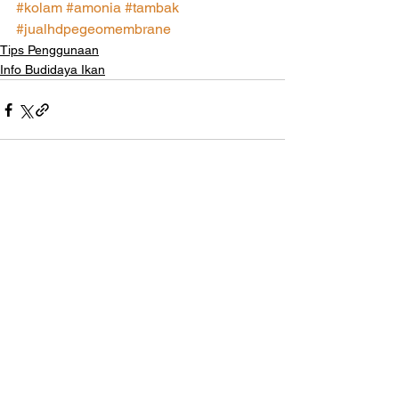
#kolam
#amonia
#tambak
#jualhdpegeomembrane
Tips Penggunaan
Info Budidaya Ikan
Lihat Semua
Postingan Terakhir