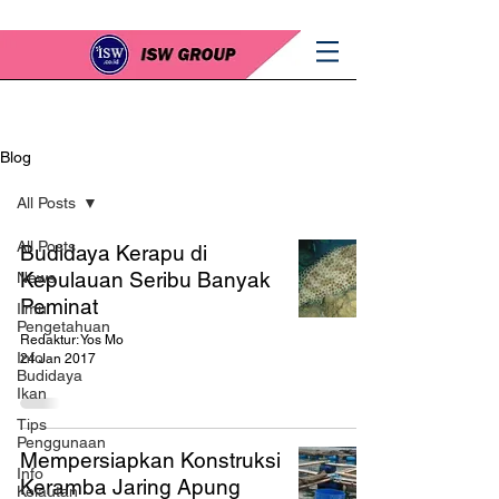
Blog
All Posts
All Posts
Budidaya Kerapu di
Kepulauan Seribu Banyak
News
Peminat
Ilmu
Pengetahuan
Redaktur: Yos Mo
Info
24 Jan 2017
Budidaya
Ikan
Tips
Penggunaan
Mempersiapkan Konstruksi
Info
Keramba Jaring Apung
Kelautan