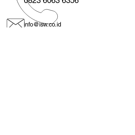
0823 6063 6356
info@isw.co.id
Medan - Head office:
Jl. Sutomo no. 560, Medan 20231
Indonesia
Tentang kami
Kebijakan pengembalian barang
Konfirmasi transfer