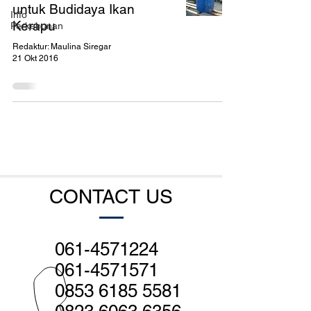
untuk Budidaya Ikan
Info
Kerapu
Perkebunan
Redaktur: Maulina Siregar
21 Okt 2016
CONTACT US
061-4571224
061-4571571
0853 6185 5581