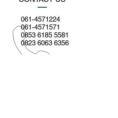
061-4571224
061-4571571
0853 6185 5581
0823 6063 6356
info@isw.co.id
Medan - Head office:
Jl. Sutomo no. 560, Medan 20231
Indonesia