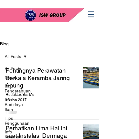
Blog
All Posts
All Posts
Pentingnya Perawatan
Berkala Keramba Jaring
News
Apung
Ilmu
Pengetahuan
Redaktur: Yos Mo
Info
18 Jan 2017
Budidaya
Ikan
Tips
Penggunaan
Perhatikan Lima Hal Ini
Info
saat Instalasi Dermaga
Kelautan