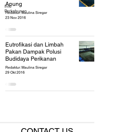
Apung
Info
Perkebunan
Redaktur: Maulina Siregar
23 Nov 2016
Eutrofikasi dan Limbah
Pakan Dampak Polusi
Budidaya Perikanan
Redaktur: Maulina Siregar
29 Okt 2016
CONTACT US