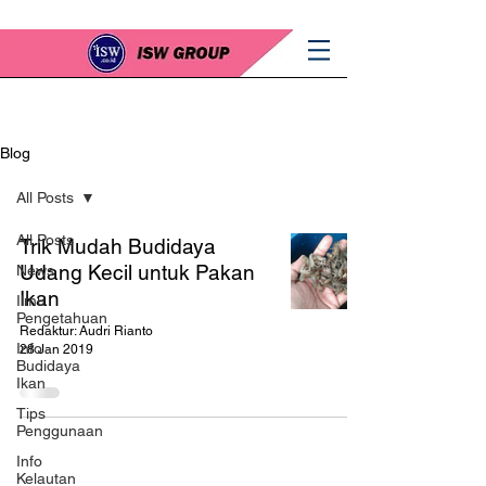
Blog
All Posts
All Posts
Trik Mudah Budidaya
Udang Kecil untuk Pakan
News
Ikan
Ilmu
Pengetahuan
Redaktur: Audri Rianto
Info
28 Jan 2019
Budidaya
Ikan
Tips
Penggunaan
Info
Kelautan