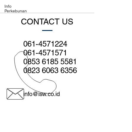
Info
Perkebunan
CONTACT US
061-4571224
061-4571571
0853 6185 5581
0823 6063 6356
info@isw.co.id
Medan - Head office:
Jl. Sutomo no. 560, Medan 20231