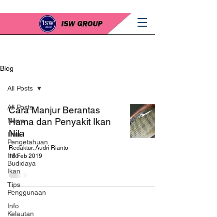
Blog
All Posts
All Posts
Cara Manjur Berantas
Hama dan Penyakit Ikan
News
Nila
Ilmu
Pengetahuan
Redaktur: Audri Rianto
Info
18 Feb 2019
Budidaya
Ikan
Tips
Penggunaan
Info
Kelautan