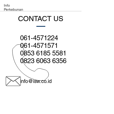
Info
Perkebunan
CONTACT US
061-4571224
061-4571571
0853 6185 5581
0823 6063 6356
info@isw.co.id
Medan - Head office:
Jl. Sutomo no. 560, Medan 20231