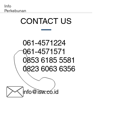
Info
Perkebunan
CONTACT US
061-4571224
061-4571571
0853 6185 5581
0823 6063 6356
info@isw.co.id
Medan - Head office:
Jl. Sutomo no. 560, Medan 20231