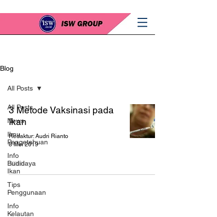
Blog
All Posts
All Posts
3 Metode Vaksinasi pada
Ikan
News
Ilmu
Redaktur: Audri Rianto
Pengetahuan
8 Mei 2019
Info
Budidaya
Ikan
Tips
Penggunaan
Info
Kelautan