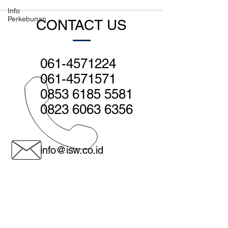
Info
Perkebunan
CONTACT US
061-4571224
061-4571571
0853 6185 5581
0823 6063 6356
info@isw.co.id
Medan - Head office:
Jl. Sutomo no. 560, Medan 20231
Indonesia