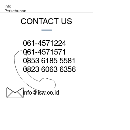
Info
Perkebunan
CONTACT US
061-4571224
061-4571571
0853 6185 5581
0823 6063 6356
info@isw.co.id
Medan - Head office:
Jl. Sutomo no. 560, Medan 20231