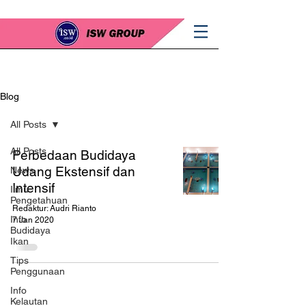
Blog
All Posts
All Posts
Perbedaan Budidaya
Udang Ekstensif dan
News
Intensif
Ilmu
Pengetahuan
Redaktur: Audri Rianto
Info
7 Jan 2020
Budidaya
Ikan
Tips
Penggunaan
Info
Kelautan