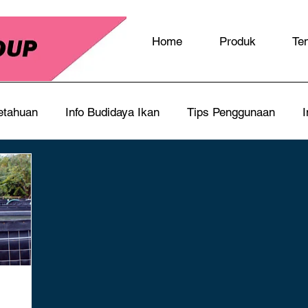
Home
Produk
Te
etahuan
Info Budidaya Ikan
Tips Penggunaan
I