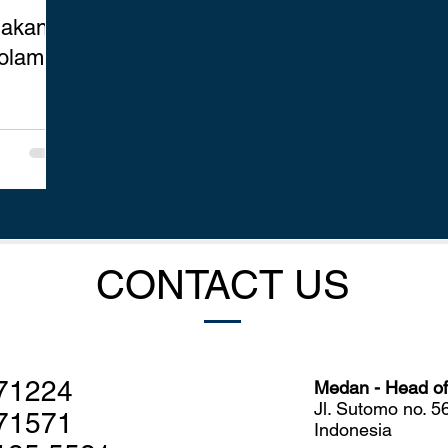
nakan
olam
CONTACT US
71224
Medan - Head off
Jl. Sutomo no. 
71571
Indonesia