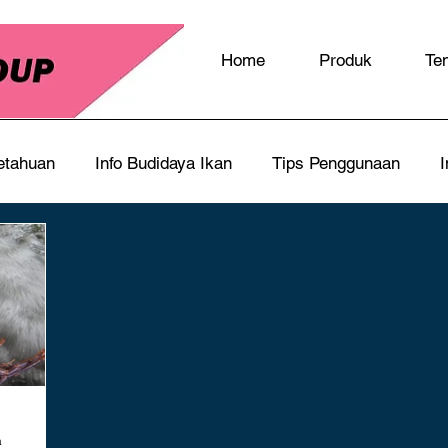
Home
Produk
Te
etahuan
Info Budidaya Ikan
Tips Penggunaan
I
a