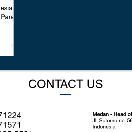
nesia
 Para
CONTACT US
71224
Medan - Head off
Jl. Sutomo no. 
71571
Indonesia