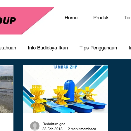
Home
Produk
Te
etahuan
Info Budidaya Ikan
Tips Penggunaan
I
Redaktur: Igna
a
28 Feb 2018
2 menit membaca