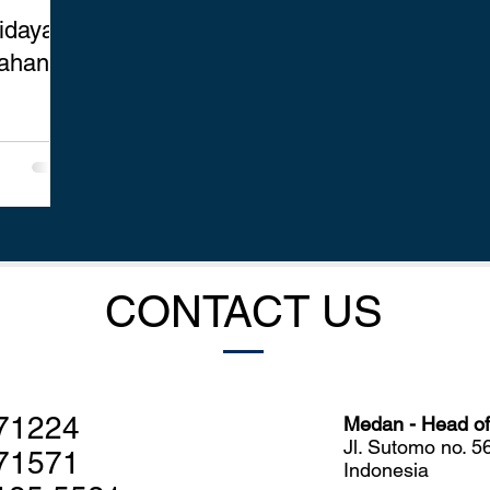
idaya
Lahan
CONTACT US
71224
Medan - Head off
Jl. Sutomo no. 
71571
Indonesia