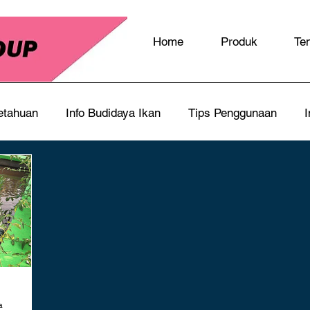
Home
Produk
Te
etahuan
Info Budidaya Ikan
Tips Penggunaan
I
a