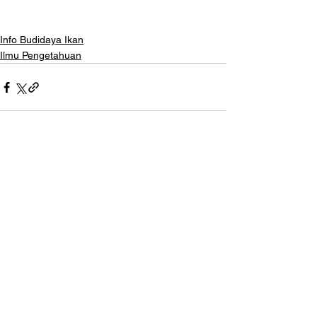
Info Budidaya Ikan
Ilmu Pengetahuan
Lihat Semua
Postingan Terakhir