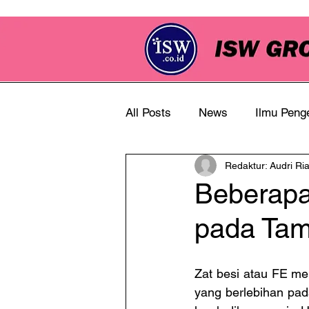
All Posts
News
Ilmu Peng
Redaktur: Audri Ri
Info Perkebunan
Beberapa
pada Ta
Zat besi atau FE me
yang berlebihan pada