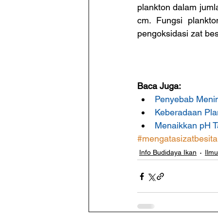
plankton dalam jumla
cm. Fungsi plankto
pengoksidasi zat bes
Baca Juga:
Penyebab Menin
Keberadaan Pla
Menaikkan pH T
#mengatasizatbesit
Info Budidaya Ikan
Ilm