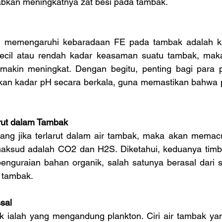
bkan meningkatnya zat besi pada tambak.
ng memengaruhi kebaradaan FE pada tambak adalah k
ecil atau rendah kadar keasaman suatu tambak, maka
makin meningkat. Dengan begitu, penting bagi para 
an kadar pH secara berkala, guna memastikan bahwa p
rut dalam Tambak
ang jika terlarut dalam air tambak, maka akan memacu
aksud adalah CO2 dan H2S. Diketahui, keduanya timb
penguraian bahan organik, salah satunya berasal dari s
 tambak.
sal
k ialah yang mengandung plankton. Ciri air tambak y