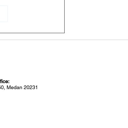
endalikan Penyakit
g dengan Memutus
em Komunikasi Bakteri
ice:
560, Medan 20231