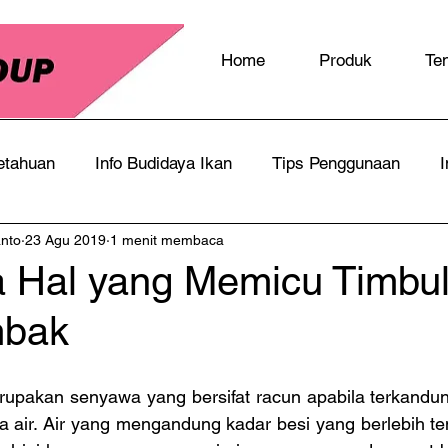
Home
Produk
Te
etahuan
Info Budidaya Ikan
Tips Penggunaan
I
anto
23 Agu 2019
1 menit membaca
 Hal yang Memicu Timbu
mbak
rupakan senyawa yang bersifat racun apabila terkandun
 air. Air yang mengandung kadar besi yang berlebih ten