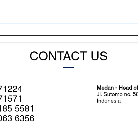
Cara Bakteri Mengatur
Meng
Serangan Massal terhadap
Udan
Udang
Sist
CONTACT US
71224
Medan - Head off
Jl. Sutomo no. 
71571
Indonesia
185 5581
063 6356