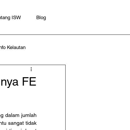
ntang ISW
Blog
nfo Kelautan
lnya FE
g dalam jumlah 
tu sangat tidak 