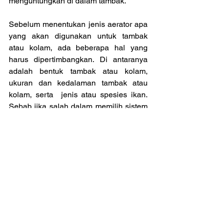
menguntungkan di dalam tambak.
Sebelum menentukan jenis aerator apa 
yang akan digunakan untuk tambak 
atau kolam, ada beberapa hal yang 
harus dipertimbangkan. Di antaranya 
adalah bentuk tambak atau kolam, 
ukuran dan kedalaman tambak atau 
kolam, serta  jenis atau spesies ikan. 
Sebab jika salah dalam memilih sistem 
aerasi, bisa berakhir dengan gas 
beracun di dalam air dan meningkatkan 
resiko kematian pada ikan. Dan perlu 
diketahui, setiap jenis aerator masing-
masing memiliki  perbedaan , cara 
kerja, dan tingkat efektivitas serta 
efisiensi yang juga pastinya berbeda.
Salah satu jenis aerator yang cocok 