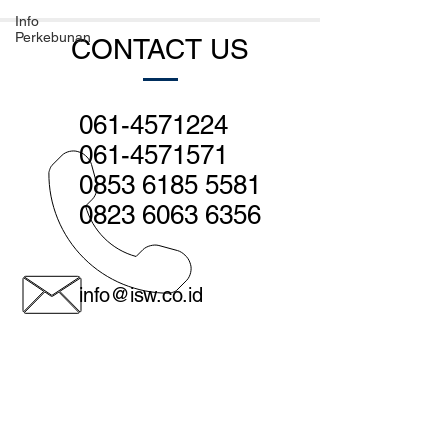
Info
Perkebunan
CONTACT US
061-4571224
061-4571571
0853 6185 5581
0823 6063 6356
info@isw.co.id
Medan - Head office:
Jl. Sutomo no. 560, Medan 20231
Indonesia