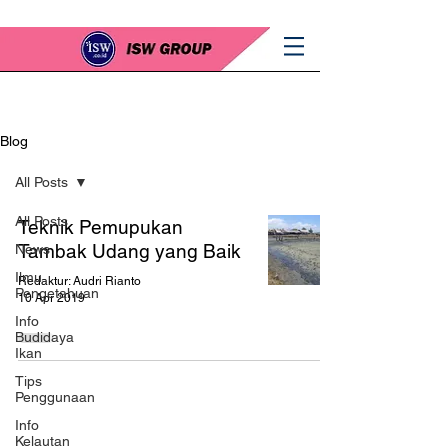
Blog
All Posts
All Posts
Teknik Pemupukan
Tambak Udang yang Baik
News
Ilmu
Redaktur: Audri Rianto
Pengetahuan
10 Apr 2019
Info
Budidaya
Ikan
Tips
Penggunaan
Info
Kelautan